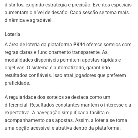
distintos, exigindo estratégia e precisão. Eventos especiais
aumentam o nível de desafio. Cada sessão se torna mais
dinâmica e agradável.
Loteria
A área de loteria da plataforma
PK44
oferece sorteios com
regras claras e funcionamento transparente. As
modalidades disponíveis permitem apostas rápidas e
objetivas. O sistema é automatizado, garantindo
resultados confiáveis. Isso atrai jogadores que preferem
praticidade.
A regularidade dos sorteios se destaca como um
diferencial. Resultados constantes mantêm o interesse e a
expectativa. A navegação simplificada facilita o
acompanhamento das apostas. Assim, a loteria se torna
uma opção acessível e atrativa dentro da plataforma.