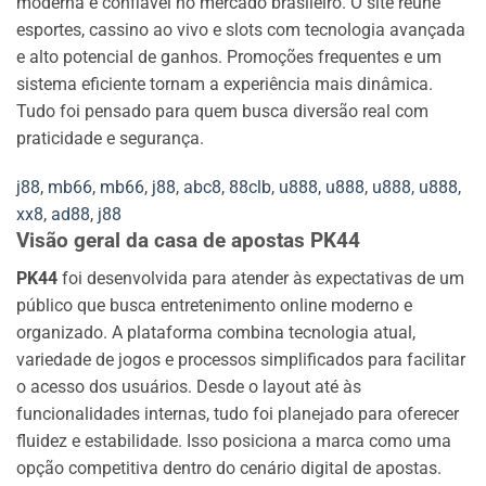
moderna e confiável no mercado brasileiro. O site reúne
esportes, cassino ao vivo e slots com tecnologia avançada
e alto potencial de ganhos. Promoções frequentes e um
sistema eficiente tornam a experiência mais dinâmica.
Tudo foi pensado para quem busca diversão real com
praticidade e segurança.
j88
,
mb66
,
mb66
,
j88
,
abc8
,
88clb
,
u888
,
u888
,
u888
,
u888
,
xx8
,
ad88
,
j88
Visão geral da casa de apostas PK44
PK44
foi desenvolvida para atender às expectativas de um
público que busca entretenimento online moderno e
organizado. A plataforma combina tecnologia atual,
variedade de jogos e processos simplificados para facilitar
o acesso dos usuários. Desde o layout até às
funcionalidades internas, tudo foi planejado para oferecer
fluidez e estabilidade. Isso posiciona a marca como uma
opção competitiva dentro do cenário digital de apostas.