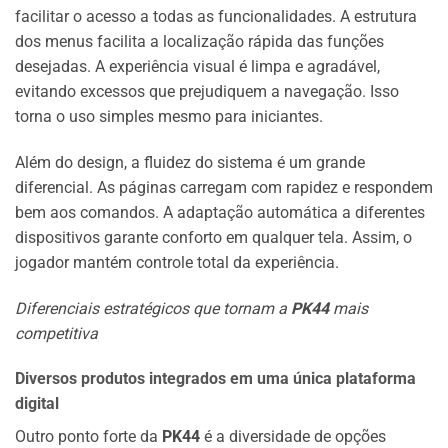
facilitar o acesso a todas as funcionalidades. A estrutura
dos menus facilita a localização rápida das funções
desejadas. A experiência visual é limpa e agradável,
evitando excessos que prejudiquem a navegação. Isso
torna o uso simples mesmo para iniciantes.
Além do design, a fluidez do sistema é um grande
diferencial. As páginas carregam com rapidez e respondem
bem aos comandos. A adaptação automática a diferentes
dispositivos garante conforto em qualquer tela. Assim, o
jogador mantém controle total da experiência.
Diferenciais estratégicos que tornam a
PK44
mais
competitiva
Diversos produtos integrados em uma única plataforma
digital
Outro ponto forte da
PK44
é a diversidade de opções