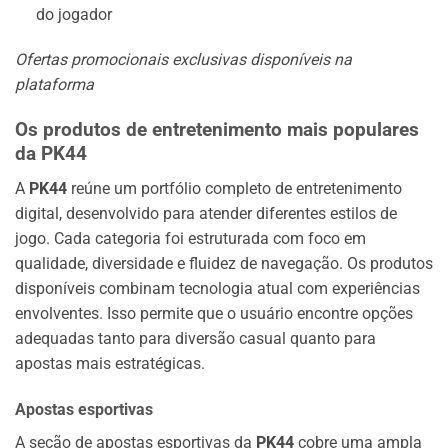
do jogador
Ofertas promocionais exclusivas disponíveis na
plataforma
Os produtos de entretenimento mais populares
da PK44
A
PK44
reúne um portfólio completo de entretenimento
digital, desenvolvido para atender diferentes estilos de
jogo. Cada categoria foi estruturada com foco em
qualidade, diversidade e fluidez de navegação. Os produtos
disponíveis combinam tecnologia atual com experiências
envolventes. Isso permite que o usuário encontre opções
adequadas tanto para diversão casual quanto para
apostas mais estratégicas.
Apostas esportivas
A seção de apostas esportivas da
PK44
cobre uma ampla