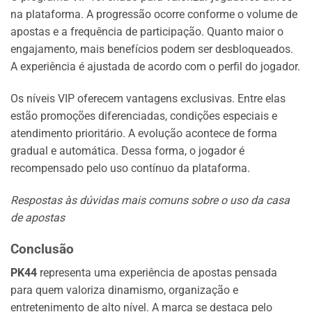
na plataforma. A progressão ocorre conforme o volume de
apostas e a frequência de participação. Quanto maior o
engajamento, mais benefícios podem ser desbloqueados.
A experiência é ajustada de acordo com o perfil do jogador.
Os níveis VIP oferecem vantagens exclusivas. Entre elas
estão promoções diferenciadas, condições especiais e
atendimento prioritário. A evolução acontece de forma
gradual e automática. Dessa forma, o jogador é
recompensado pelo uso contínuo da plataforma.
Respostas às dúvidas mais comuns sobre o uso da casa
de apostas
Conclusão
PK44
representa uma experiência de apostas pensada
para quem valoriza dinamismo, organização e
entretenimento de alto nível. A marca se destaca pelo