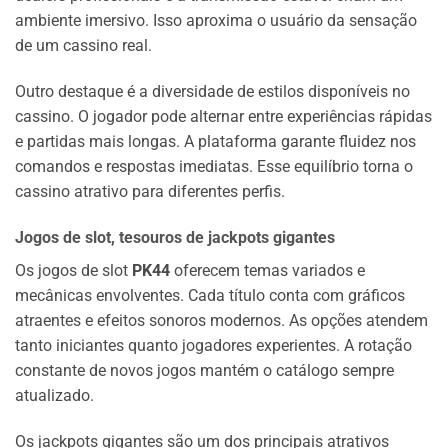
ambiente imersivo. Isso aproxima o usuário da sensação
de um cassino real.
Outro destaque é a diversidade de estilos disponíveis no
cassino. O jogador pode alternar entre experiências rápidas
e partidas mais longas. A plataforma garante fluidez nos
comandos e respostas imediatas. Esse equilíbrio torna o
cassino atrativo para diferentes perfis.
Jogos de slot, tesouros de jackpots gigantes
Os jogos de slot
PK44
oferecem temas variados e
mecânicas envolventes. Cada título conta com gráficos
atraentes e efeitos sonoros modernos. As opções atendem
tanto iniciantes quanto jogadores experientes. A rotação
constante de novos jogos mantém o catálogo sempre
atualizado.
Os jackpots gigantes são um dos principais atrativos