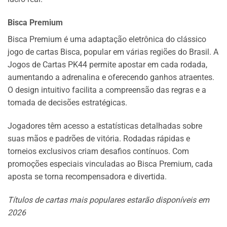
Bisca Premium
Bisca Premium é uma adaptação eletrônica do clássico
jogo de cartas Bisca, popular em várias regiões do Brasil. A
Jogos de Cartas PK44 permite apostar em cada rodada,
aumentando a adrenalina e oferecendo ganhos atraentes.
O design intuitivo facilita a compreensão das regras e a
tomada de decisões estratégicas.
Jogadores têm acesso a estatísticas detalhadas sobre
suas mãos e padrões de vitória. Rodadas rápidas e
torneios exclusivos criam desafios contínuos. Com
promoções especiais vinculadas ao Bisca Premium, cada
aposta se torna recompensadora e divertida.
Títulos de cartas mais populares estarão disponíveis em
2026