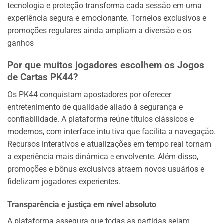
tecnologia e proteção transforma cada sessão em uma
experiência segura e emocionante. Torneios exclusivos e
promoções regulares ainda ampliam a diversão e os
ganhos
Por que muitos jogadores escolhem os Jogos
de Cartas PK44?
Os PK44 conquistam apostadores por oferecer
entretenimento de qualidade aliado à segurança e
confiabilidade. A plataforma reúne títulos clássicos e
modernos, com interface intuitiva que facilita a navegação.
Recursos interativos e atualizações em tempo real tornam
a experiência mais dinâmica e envolvente. Além disso,
promoções e bônus exclusivos atraem novos usuários e
fidelizam jogadores experientes.
Transparência e justiça em nível absoluto
A plataforma assegura que todas as partidas sejam