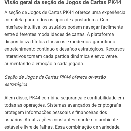
Visão geral da seção de Jogos de Cartas PK44
A seção de Jogos de Cartas PK44 oferece uma experiência
completa para todos os tipos de apostadores. Com
interface intuitiva, os usuários podem navegar facilmente
entre diferentes modalidades de cartas. A plataforma
disponibiliza títulos clássicos e modernos, garantindo
entretenimento contínuo e desafios estratégicos. Recursos
interativos tornam cada partida dinâmica e envolvente,
aumentando a emoção a cada jogada.
Seção de Jogos de Cartas PK44 oferece diversão
estratégica
Além disso, PK44 combina segurança e confiabilidade em
todas as operações. Sistemas avançados de criptografia
protegem informações pessoais e financeiras dos
usuários. Atualizações constantes mantêm o ambiente
estável e livre de falhas. Essa combinação de variedade,