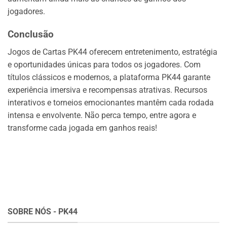
jogadores.
Conclusão
Jogos de Cartas PK44 oferecem entretenimento, estratégia
e oportunidades únicas para todos os jogadores. Com
títulos clássicos e modernos, a plataforma PK44 garante
experiência imersiva e recompensas atrativas. Recursos
interativos e torneios emocionantes mantêm cada rodada
intensa e envolvente. Não perca tempo, entre agora e
transforme cada jogada em ganhos reais!
SOBRE NÓS - PK44