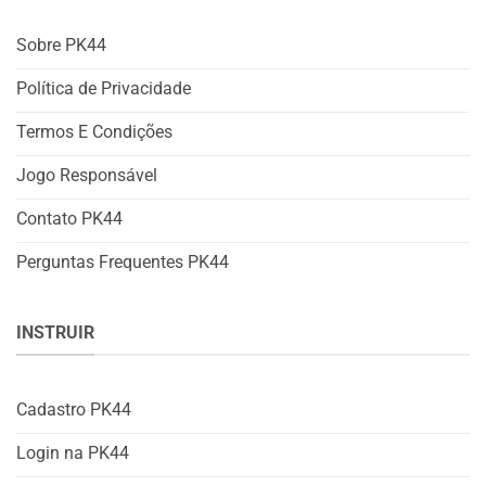
Sobre PK44
Política de Privacidade
Termos E Condições
Jogo Responsável
Contato PK44
Perguntas Frequentes PK44
INSTRUIR
Cadastro PK44
Login na PK44