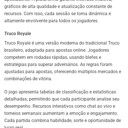
gráficos de alta qualidade e atualização constante de
recursos. Com isso, cada sessão se torna dinâmica e
altamente envolvente para todos os jogadores.
Truco Royale
Truco Royale é uma versão moderna do tradicional Truco
brasileiro, adaptada para apostas online. Jogadores
competem em rodadas rápidas, usando blefes e
estratégias para superar adversários. As regras foram
ajustadas para apostas, oferecendo múltiplos mercados e
combinações de vitória.
O jogo apresenta tabelas de classificação e estatísticas
detalhadas, permitindo que cada participante analise seu
desempenho. Recursos interativos como chat ao vivo e
torneios semanais aumentam a emoção e engajamento.
Cada partida combina habilidade, sorte e oportunidade de
lucro real.