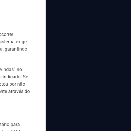
ocorrer
sistema exige
a, garantindo
-vindas” no
 indicado. Se
ptou por não
nte através do
sário para