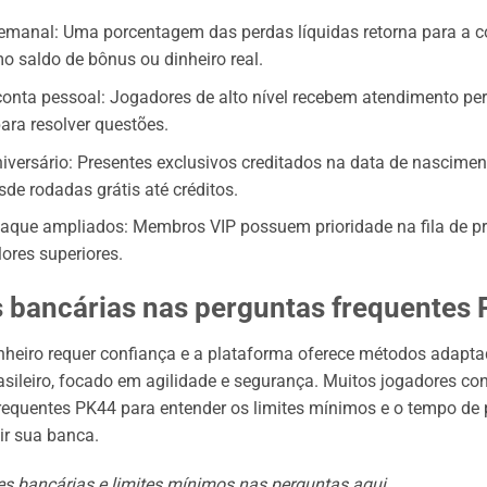
manal: Uma porcentagem das perdas líquidas retorna para a c
o saldo de bônus ou dinheiro real.
conta pessoal: Jogadores de alto nível recebem atendimento pe
ra resolver questões.
iversário: Presentes exclusivos creditados na data de nascimen
de rodadas grátis até créditos.
saque ampliados: Membros VIP possuem prioridade na fila de 
lores superiores.
 bancárias nas perguntas frequentes
heiro requer confiança e a plataforma oferece métodos adapta
sileiro, focado em agilidade e segurança. Muitos jogadores co
requentes PK44 para entender os limites mínimos e o tempo d
ir sua banca.
es bancárias e limites mínimos nas perguntas aqui