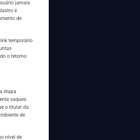
suário jamais
dastro é
lamento de
link temporário
guntas
do o retorno
a etapa
mente saques
 o titular da
ambiente de
o nível de