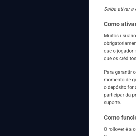
Saiba ativar a
Como ativar
Muitos usuário
obrigatoriamen
que o jogador 
que os crédito
Para garantir 
momento de ger
o depósito for
participar da 
suporte.
Como funcio
O rollover é a