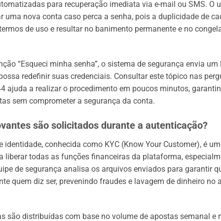
tomatizadas para recuperação imediata via e-mail ou SMS. O u
iar uma nova conta caso perca a senha, pois a duplicidade de ca
 termos de uso e resultar no banimento permanente e no conge
função “Esqueci minha senha”, o sistema de segurança envia um 
possa redefinir suas credenciais. Consultar este tópico nas per
4 ajuda a realizar o procedimento em poucos minutos, garantin
stas sem comprometer a segurança da conta.
antes são solicitados durante a autenticação?
de identidade, conhecida como KYC (Know Your Customer), é um
ra liberar todas as funções financeiras da plataforma, especial
uipe de segurança analisa os arquivos enviados para garantir que
nte quem diz ser, prevenindo fraudes e lavagem de dinheiro no 
 são distribuídas com base no volume de apostas semanal e n