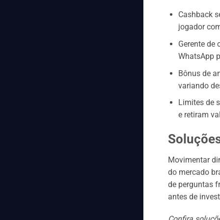
Cashback se
jogador com
Gerente de 
WhatsApp pa
Bônus de an
variando des
Limites de 
e retiram va
Soluções
Movimentar din
do mercado bra
de perguntas f
antes de invest
Confira soluçõ