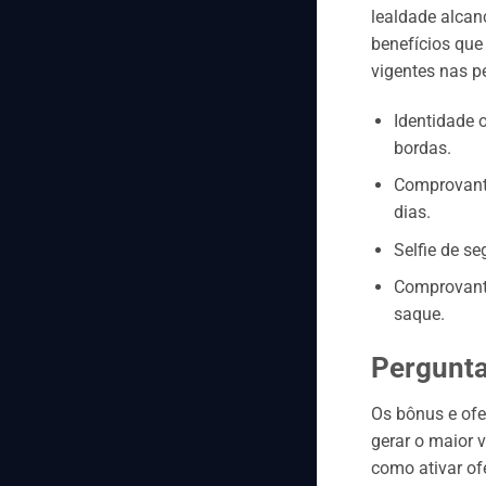
lealdade alcan
benefícios que
vigentes nas p
Identidade o
bordas.
Comprovante
dias.
Selfie de s
Comprovante
saque.
Pergunta
Os bônus e ofe
gerar o maior 
como ativar ofe