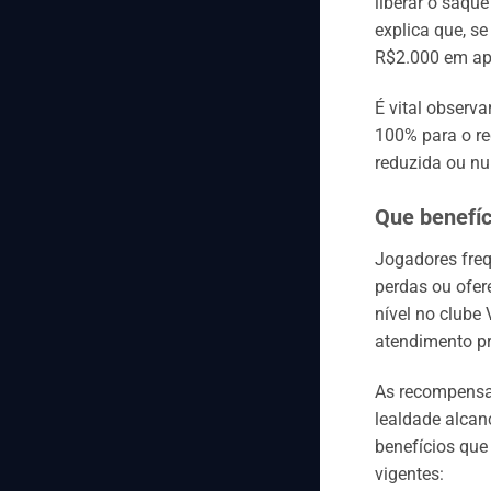
liberar o saqu
explica que, s
R$2.000 em apo
É vital observ
100% para o re
reduzida ou nu
Que benefíc
Jogadores freq
perdas ou ofer
nível no clube
atendimento pri
As recompensas
lealdade alcan
benefícios que
vigentes: