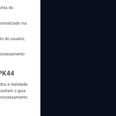
onta do
rsonalizado via
to do usuário,
processamento
 PK44
dos à realidade
nsultam o guia
e processamento