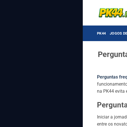
Bỏ
qua
nội
dung
PK44
JOGOS D
Pergunt
Perguntas fre
funcionamento 
na PK44 evita 
Pergunta
Iniciar a jorna
entre os novat