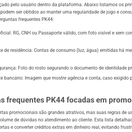
çado pelo usuário dentro da plataforma. Abaixo listamos os pri
 podem ser obtidos ao manter uma regularidade de jogo e consu
erguntas frequentes PK44:
ficial: RG, CNH ou Passaporte válido, com foto visível e sem co
 de residência: Contas de consumo (luz, água) emitidas há m
egurança: Foto do rosto segurando o documento de identidade p
 bancário: Imagem que mostre agência e conta, caso exigido 
s frequentes PK44 focadas em prom
rtas promocionais são grandes atrativos, mas suas regras de
volume de dúvidas no atendimento ao cliente. Esta lista detalha
rtas e converter créditos extras em dinheiro real, evitando fru