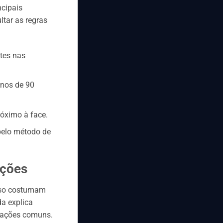
ncipais
ltar as regras
rtes nas
enos de 90
róximo à face.
pelo método de
oções
 uso costumam
da explica
strações comuns.