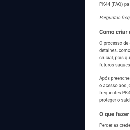
PK44 (FAQ) par
Perguntas freq
Como criar 
O processo de 
detalhes, como
crucial, pois 
futuros saques
Após preencher
o acesso aos j
frequentes PK4
proteger o sald
O que fazer
Perder as cred