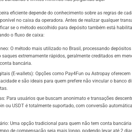
ceira eficiente depende do conhecimento sobre as regras de ca
onível no caixa da operadora. Antes de realizar qualquer trans
ificar se o método escolhido para depósito também está habilit
ando o fluxo de caixa:
âneo: O método mais utilizado no Brasil, processando depósito
o saques extremamente rápidos, geralmente creditados em men
conta bancária.
igitais (E-wallets): Opções como Pay4Fun ou Astropay oferec
ivacidade e são ideais para quem prefere não vincular o banco d
tas.
s: Para usuários que buscam anonimato e transações descentr
oin ou USDT é totalmente suportado, com conversão automátic
ário: Uma opção tradicional para quem não tem conta bancária d
mpo de compensação seja mais longo, podendo levar até 2 dias