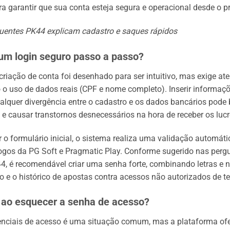
a garantir que sua conta esteja segura e operacional desde o p
uentes PK44 explicam cadastro e saques rápidos
um login seguro passo a passo?
criação de conta foi desenhado para ser intuitivo, mas exige at
 o uso de dados reais (CPF e nome completo). Inserir informaçõ
qualquer divergência entre o cadastro e os dados bancários pode
 e causar transtornos desnecessários na hora de receber os lucr
 o formulário inicial, o sistema realiza uma validação automátic
ogos da PG Soft e Pragmatic Play. Conforme sugerido nas perg
4, é recomendável criar uma senha forte, combinando letras e 
o e o histórico de apostas contra acessos não autorizados de te
 ao esquecer a senha de acesso?
enciais de acesso é uma situação comum, mas a plataforma of