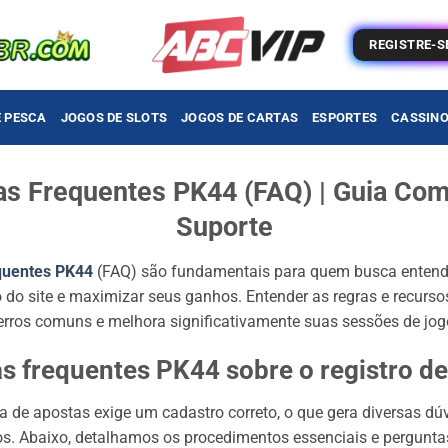
REGISTRE-S
E PESCA
JOGOS DE SLOTS
JOGOS DE CARTAS
ESPORTES
CASSIN
as Frequentes PK44 (FAQ) | Guia Com
Suporte
quentes PK44
(FAQ) são fundamentais para quem busca entend
do site e maximizar seus ganhos. Entender as regras e recurso
erros comuns e melhora significativamente suas sessões de jogo
s frequentes PK44 sobre o registro de
da de apostas exige um cadastro correto, o que gera diversas dú
os. Abaixo, detalhamos os procedimentos essenciais e pergunta