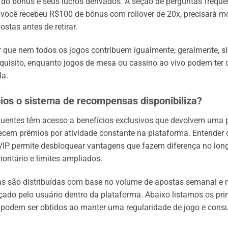
e do bônus e seus lucros derivados. A seção de perguntas frequ
e você recebeu R$100 de bônus com rollover de 20x, precisará 
stas antes de retirar.
ar que nem todos os jogos contribuem igualmente; geralmente, s
quisito, enquanto jogos de mesa ou cassino ao vivo podem ter 
la.
ios o sistema de recompensas disponibiliza?
uentes têm acesso a benefícios exclusivos que devolvem uma 
ecem prêmios por atividade constante na plataforma. Entender 
 VIP permite desbloquear vantagens que fazem diferença no lon
oritário e limites ampliados.
 são distribuídas com base no volume de apostas semanal e n
çado pelo usuário dentro da plataforma. Abaixo listamos os pri
 podem ser obtidos ao manter uma regularidade de jogo e consu