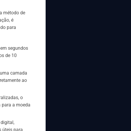
da método de
ação, é
ado para
s em segundos
os de 10
em uma camada
iretamente ao
alizadas, o
a para a moeda
igital,
 úteis para