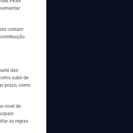
entes PK44
movimentar
lots contam
contribuição
parte das
como subir de
go prazo, como
o nível de
ncipais
ltar as regras