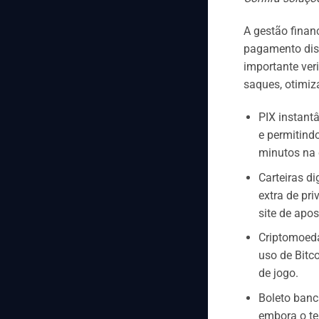
A gestão finan
pagamento disp
importante ver
saques, otimiz
PIX instant
e permitind
minutos na 
Carteiras d
extra de pr
site de apos
Criptomoeda
uso de Bitc
de jogo.
Boleto banc
embora o te