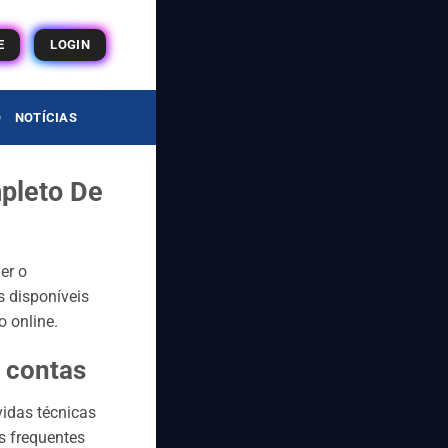
E
LOGIN
O
NOTÍCIAS
pleto De
er o
s disponíveis
 online.
 contas
vidas técnicas
s frequentes