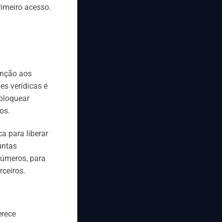
rimeiro acesso.
enção aos
es verídicas é
 bloquear
os.
a para liberar
untas
números, para
rceiros.
erece